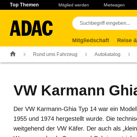
Navigation
Suche
Seiteninhalt
Fußzeile
Top Themen
Mitglied werden
Mietwagen
Mitgliedschaft
Reise &
Rund ums Fahrzeug
Autokatalog
VW
Karmann Ghi
Der VW Karmann-Ghia Typ 14 war ein Modell
1955 und 1974 hergestellt wurde. Die technis
weitgehend der VW Käfer. Der auch als „kle