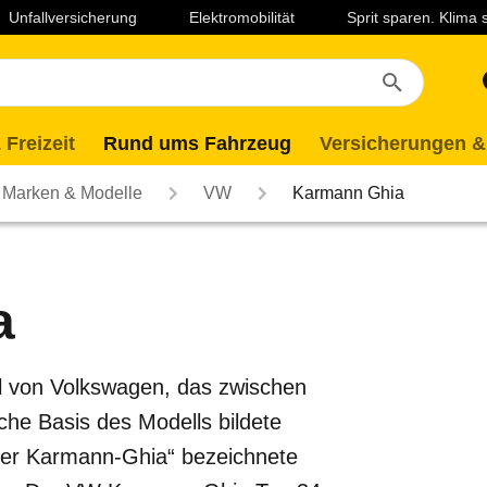
Unfallversicherung
Elektromobilität
Sprit sparen. Klima
 Freizeit
Rund ums Fahrzeug
Versicherungen &
Marken & Modelle
VW
Karmann Ghia
a
 von Volkswagen, das zwischen
che Basis des Modells bildete
iner Karmann-Ghia“ bezeichnete