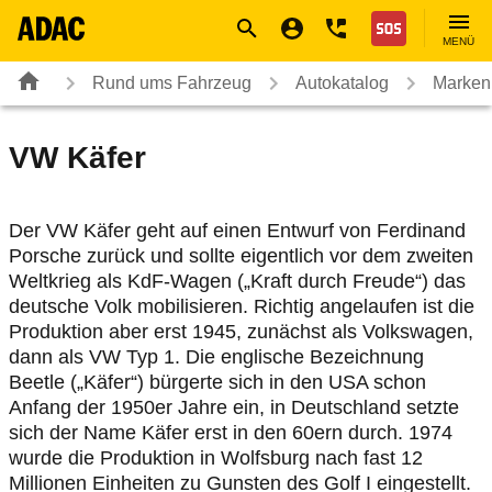
Navigation
Suche
Seiteninhalt
Fußzeile
Nothilfe
MENÜ
Rund ums Fahrzeug
Autokatalog
Marken
VW
Käfer
Der VW Käfer geht auf einen Entwurf von Ferdinand
Porsche zurück und sollte eigentlich vor dem zweiten
Weltkrieg als KdF-Wagen („Kraft durch Freude“) das
deutsche Volk mobilisieren. Richtig angelaufen ist die
Produktion aber erst 1945, zunächst als Volkswagen,
dann als VW Typ 1. Die englische Bezeichnung
Beetle („Käfer“) bürgerte sich in den USA schon
Anfang der 1950er Jahre ein, in Deutschland setzte
sich der Name Käfer erst in den 60ern durch. 1974
wurde die Produktion in Wolfsburg nach fast 12
Millionen Einheiten zu Gunsten des Golf I eingestellt.