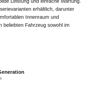
olide Leistung und einfache Wartung.
erievarianten erhältlich, darunter
komfortablen Innenraum und
m beliebten Fahrzeug sowohl im
Generation
8