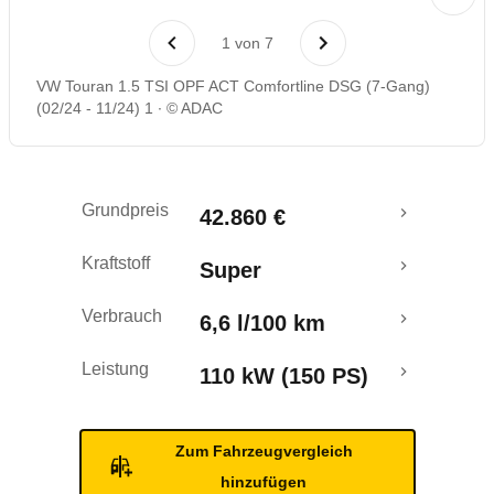
Laufende Kosten
1
von
7
Rückrufe & Mängel
VW Touran 1.5 TSI OPF ACT Comfortline DSG (7-Gang)
(02/24 - 11/24) 1
© ADAC
Crashtest
Grundpreis
42.860 €
Kraftstoff
Super
Verbrauch
6,6 l/100 km
Leistung
110 kW (150 PS)
Zum Fahrzeugvergleich
hinzufügen