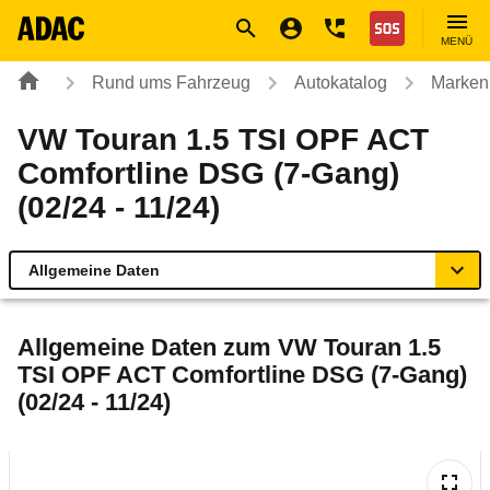
Navigation
Suche
Seiteninhalt
Fußzeile
Nothilfe
MENÜ
Rund ums Fahrzeug
Autokatalog
Marken
VW Touran 1.5 TSI OPF ACT
Comfortline DSG (7-Gang)
(02/24 - 11/24)
Allgemeine Daten
Allgemeine Daten
Allgemeine Daten zum
VW Touran 1.5
TSI OPF ACT Comfortline DSG (7-Gang)
Technische Daten
(02/24 - 11/24)
Ähnliche Autotests