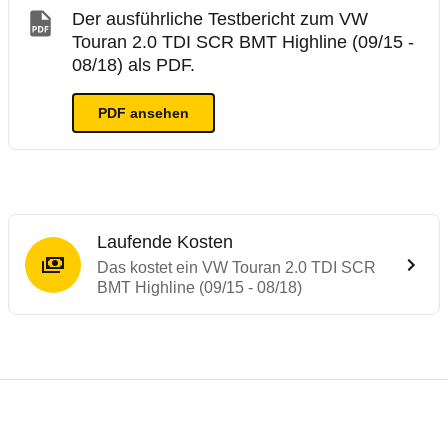
Der ausführliche Testbericht zum VW
Touran 2.0 TDI SCR BMT Highline (09/15 -
08/18) als PDF.
PDF ansehen
Laufende Kosten
Das kostet ein VW Touran 2.0 TDI SCR
BMT Highline (09/15 - 08/18)
Testergebnisse von ähnlichen Autos
Laufende Kosten
Rückrufe & Mängel des VW Touran
ADAC Ecotest
Crashtest VW Touran
Technische Daten des
VW Touran 2.0 TDI 