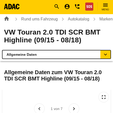
Navigation
Suche
Seiteninhalt
Fußzeile
Nothilfe
MENÜ
Rund ums Fahrzeug
Autokatalog
Marken
VW Touran 2.0 TDI SCR BMT
Highline (09/15 - 08/18)
Allgemeine Daten
Allgemeine Daten
Allgemeine Daten zum
VW Touran 2.0
TDI SCR BMT Highline (09/15 - 08/18)
Technische Daten
Ähnliche Autotests
Laufende Kosten
1
von
7