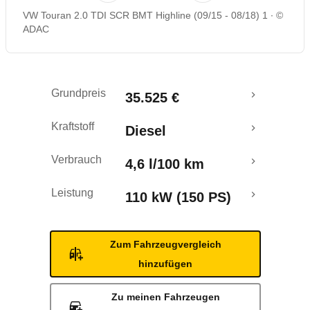
VW Touran 2.0 TDI SCR BMT Highline (09/15 - 08/18) 1
©
Rückrufe & Mängel
ADAC
Ecotest
Grundpreis
35.525 €
Crashtest
Kraftstoff
Diesel
Verbrauch
4,6 l/100 km
Leistung
110 kW (150 PS)
Zum Fahrzeugvergleich
hinzufügen
Zu meinen Fahrzeugen