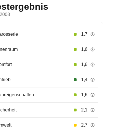
estergebnis
 2008
arosserie
1,7
nnenraum
1,6
omfort
1,6
ntrieb
1,4
ahreigenschaften
1,6
icherheit
2,1
mwelt
2,7