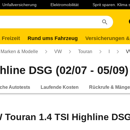
Unfallversicherung
Elektromobilität
Sprit sparen. Klima
 Freizeit
Rund ums Fahrzeug
Versicherungen &
Marken & Modelle
VW
Touran
I
V
hline DSG (02/07 - 05/09)
che Autotests
Laufende Kosten
Rückrufe & Mänge
 Touran 1.4 TSI Highline DSG 