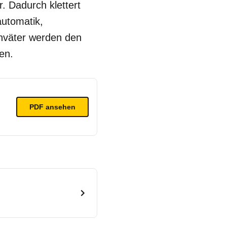
r. Dadurch klettert
automatik,
enväter werden den
en.
PDF ansehen