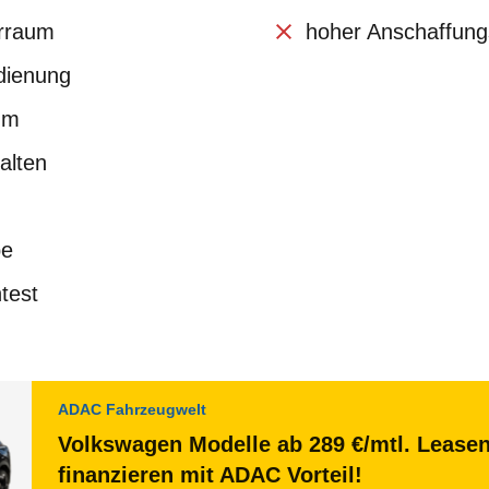
erraum
hoher Anschaffung
dienung
um
alten
be
test
ADAC Fahrzeugwelt
Volkswagen Modelle ab 289 €/mtl. Lease
finanzieren mit ADAC Vorteil!