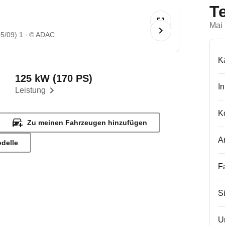
T
Mai
5/09) 1
© ADAC
K
125 kW (170 PS)
I
Leistung
K
Zu meinen Fahrzeugen hinzufügen
A
odelle
F
S
U