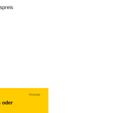
spreis
Anzeige
n oder