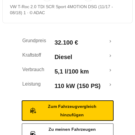
VW T-Roc 2.0 TDI SCR Sport 4MOTION DSG (11/17 -
Rückrufe & Mängel
08/18) 1
© ADAC
Crashtest
Grundpreis
32.100 €
Kraftstoff
Diesel
Verbrauch
5,1 l/100 km
Leistung
110 kW (150 PS)
Zum Fahrzeugvergleich
hinzufügen
Zu meinen Fahrzeugen