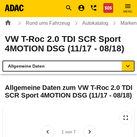
Navigation
Suche
Seiteninhalt
Fußzeile
Nothilfe
MENÜ
Rund ums Fahrzeug
Autokatalog
Marken
VW T-Roc 2.0 TDI SCR Sport
4MOTION DSG (11/17 - 08/18)
Allgemeine Daten
Allgemeine Daten
Allgemeine Daten zum
VW T-Roc 2.0 TDI
SCR Sport 4MOTION DSG (11/17 - 08/18)
Technische Daten
Ähnliche Autotests
Laufende Kosten
1
von
7