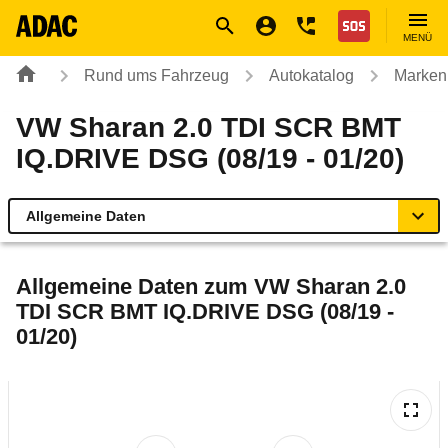
Navigation
Suche
Seiteninhalt
Fußzeile
Nothilfe
MENÜ
Rund ums Fahrzeug
Autokatalog
Marken
VW Sharan 2.0 TDI SCR BMT
IQ.DRIVE DSG (08/19 - 01/20)
Allgemeine Daten
Allgemeine Daten
Allgemeine Daten zum
VW Sharan 2.0
TDI SCR BMT IQ.DRIVE DSG (08/19 -
Technische Daten
01/20)
Ähnliche Autotests
Laufende Kosten