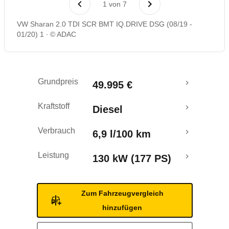
1
von
7
Rückrufe & Mängel
VW Sharan 2.0 TDI SCR BMT IQ.DRIVE DSG (08/19 -
01/20) 1
© ADAC
Crashtest
Grundpreis
49.995 €
Kraftstoff
Diesel
Verbrauch
6,9 l/100 km
Leistung
130 kW (177 PS)
Zum Fahrzeugvergleich
hinzufügen