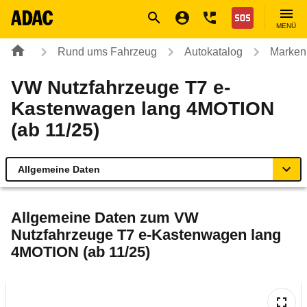
Navigation
Suche
Seiteninhalt
Fußzeile
Nothilfe
MENÜ
Rund ums Fahrzeug
Autokatalog
Marken
VW Nutzfahrzeuge T7 e-
Kastenwagen lang 4MOTION
(ab 11/25)
Allgemeine Daten
Allgemeine Daten
Allgemeine Daten zum
VW
Nutzfahrzeuge T7 e-Kastenwagen lang
Technische Daten
4MOTION (ab 11/25)
Ähnliche Autotests