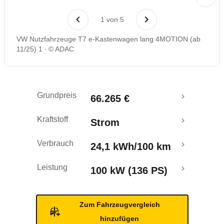
Laufende Kosten
1
von
5
Rückrufe & Mängel
VW Nutzfahrzeuge T7 e-Kastenwagen lang 4MOTION (ab
11/25) 1
© ADAC
Reichweitenrechner
Crashtest
Grundpreis
66.265 €
Kraftstoff
Strom
Verbrauch
24,1 kWh/100 km
Leistung
100 kW (136 PS)
Zum Fahrzeugvergleich
hinzufügen