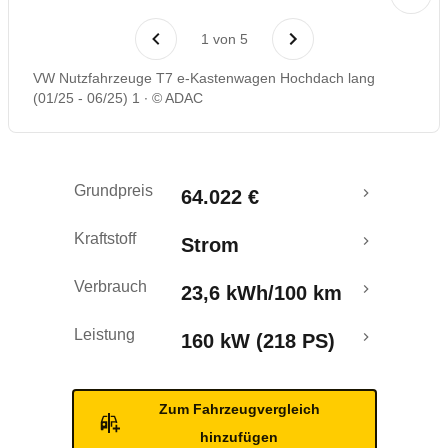
Laufende Kosten
1
von
5
Rückrufe & Mängel
VW Nutzfahrzeuge T7 e-Kastenwagen Hochdach lang
(01/25 - 06/25) 1
© ADAC
Reichweitenrechner
Crashtest
Grundpreis
64.022 €
Kraftstoff
Strom
Verbrauch
23,6 kWh/100 km
Leistung
160 kW (218 PS)
Zum Fahrzeugvergleich
hinzufügen