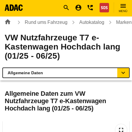
Navigation
Suche
Seiteninhalt
Fußzeile
Nothilfe
MENÜ
Rund ums Fahrzeug
Autokatalog
Marken
VW Nutzfahrzeuge T7 e-
Kastenwagen Hochdach lang
(01/25 - 06/25)
Allgemeine Daten
Allgemeine Daten
Allgemeine Daten zum
VW
Nutzfahrzeuge T7 e-Kastenwagen
Technische Daten
Hochdach lang (01/25 - 06/25)
Ähnliche Autotests