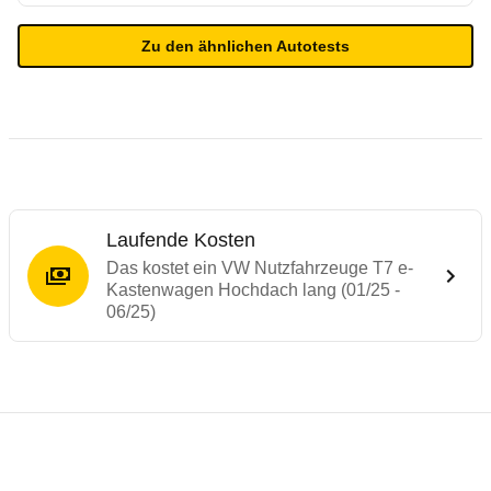
Zu den ähnlichen Autotests
Laufende Kosten
Das kostet ein VW Nutzfahrzeuge T7 e-
Kastenwagen Hochdach lang (01/25 -
06/25)
Testergebnisse von ähnlichen Autos
Laufende Kosten
Rückrufe & Mängel des VW Nutzfahrzeuge 
Reichweitenrechner
Crashtest Ford Tourneo Custom / VW Tran
Technische Daten des
VW Nutzfahrzeuge 