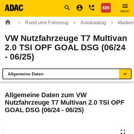
Navigation
Suche
Seiteninhalt
Fußzeile
Nothilfe
MENÜ
Rund ums Fahrzeug
Autokatalog
Marken
VW Nutzfahrzeuge T7 Multivan
2.0 TSI OPF GOAL DSG (06/24
- 06/25)
Allgemeine Daten
Allgemeine Daten
Allgemeine Daten zum
VW
Nutzfahrzeuge T7 Multivan 2.0 TSI OPF
Technische Daten
GOAL DSG (06/24 - 06/25)
Ähnliche Autotests