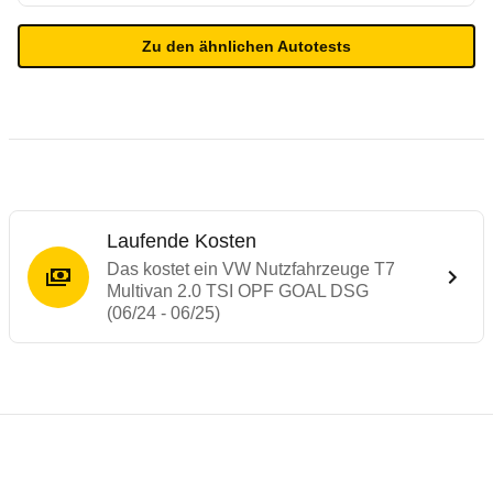
Zu den ähnlichen Autotests
Laufende Kosten
Das kostet ein VW Nutzfahrzeuge T7
Multivan 2.0 TSI OPF GOAL DSG
(06/24 - 06/25)
Testergebnisse von ähnlichen Autos
Laufende Kosten
Rückrufe & Mängel des VW Nutzfahrzeuge 
Crashtest VW Multivan
Technische Daten des
VW Nutzfahrzeuge 