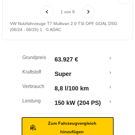
Laufende Kosten
1
von
8
Rückrufe & Mängel
VW Nutzfahrzeuge T7 Multivan 2.0 TSI OPF GOAL DSG
(06/24 - 06/25) 1
© ADAC
Crashtest
Grundpreis
63.927 €
Kraftstoff
Super
Verbrauch
8,8 l/100 km
Leistung
150 kW (204 PS)
Zum Fahrzeugvergleich
hinzufügen