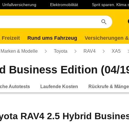
Unfallversicherung
Elektromobilität
Sprit sparen. Klima
 Freizeit
Rund ums Fahrzeug
Versicherungen &
Marken & Modelle
Toyota
RAV4
XA5
 Business Edition (04/19
che Autotests
Laufende Kosten
Rückrufe & Mänge
yota RAV4 2.5 Hybrid Business