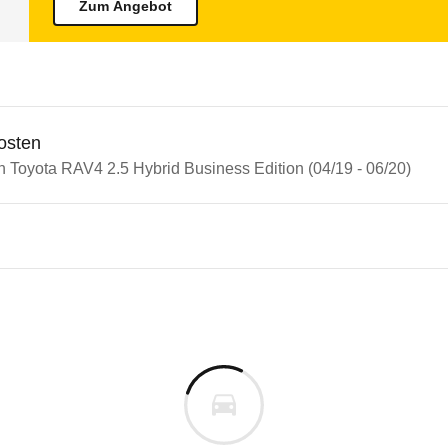
Zum Angebot
osten
n Toyota RAV4 2.5 Hybrid Business Edition (04/19 - 06/20)
n Autos
ta RAV4
a RAV4 2.5 Hybrid Business Ed
s derselben Baureihengeneration wie das ausgewähl
fft die dafür erforderlichen Punktwerte deutlich.
m