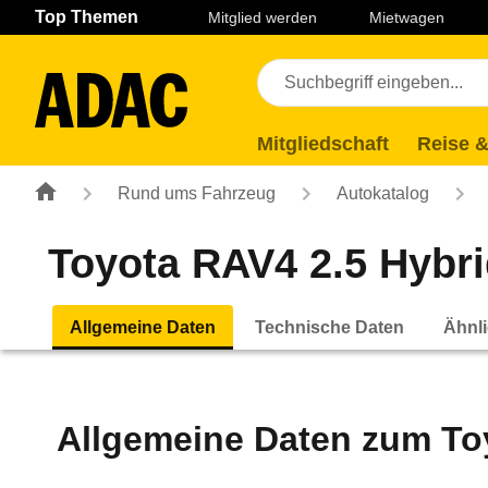
Navigation
Suche
Seiteninhalt
Fußzeile
Top Themen
Mitglied werden
Mietwagen
Mitgliedschaft
Reise &
Rund ums Fahrzeug
Autokatalog
Toyota RAV4 2.5 Hybrid
Allgemeine Daten
Technische Daten
Ähnli
Allgemeine Daten zum
To