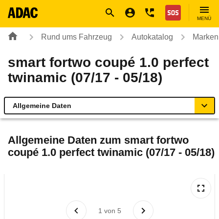
Navigation
Suche
Seiteninhalt
Fußzeile
Nothilfe
MENÜ
Rund ums Fahrzeug
Autokatalog
Marken
smart fortwo coupé 1.0 perfect
twinamic (07/17 - 05/18)
Allgemeine Daten
Allgemeine Daten
Allgemeine Daten zum
smart fortwo
coupé 1.0 perfect twinamic (07/17 - 05/18)
Technische Daten
Ähnliche Autotests
Laufende Kosten
1
von
5