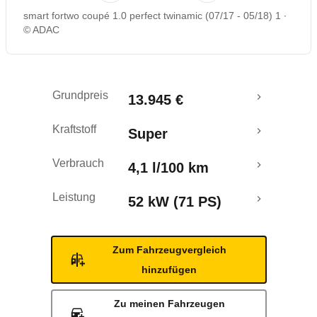
smart fortwo coupé 1.0 perfect twinamic (07/17 - 05/18) 1
Rückrufe & Mängel
© ADAC
Crashtest
Grundpreis
13.945 €
Kraftstoff
Super
Verbrauch
4,1 l/100 km
Leistung
52 kW (71 PS)
Zum Fahrzeugvergleich
hinzufügen
Zu meinen Fahrzeugen