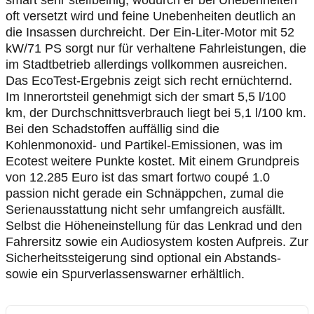
smart sehr steifbeinig, wodurch er bei Unebenheiten
oft versetzt wird und feine Unebenheiten deutlich an
die Insassen durchreicht. Der Ein-Liter-Motor mit 52
kW/71 PS sorgt nur für verhaltene Fahrleistungen, die
im Stadtbetrieb allerdings vollkommen ausreichen.
Das EcoTest-Ergebnis zeigt sich recht ernüchternd.
Im Innerortsteil genehmigt sich der smart 5,5 l/100
km, der Durchschnittsverbrauch liegt bei 5,1 l/100 km.
Bei den Schadstoffen auffällig sind die
Kohlenmonoxid- und Partikel-Emissionen, was im
Ecotest weitere Punkte kostet. Mit einem Grundpreis
von 12.285 Euro ist das smart fortwo coupé 1.0
passion nicht gerade ein Schnäppchen, zumal die
Serienausstattung nicht sehr umfangreich ausfällt.
Selbst die Höheneinstellung für das Lenkrad und den
Fahrersitz sowie ein Audiosystem kosten Aufpreis. Zur
Sicherheitssteigerung sind optional ein Abstands-
sowie ein Spurverlassenswarner erhältlich.