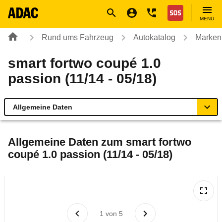
Navigation
Suche
Seiteninhalt
Fußzeile
Nothilfe
MENÜ
Rund ums Fahrzeug
Autokatalog
Marken
smart fortwo coupé 1.0
passion (11/14 - 05/18)
Allgemeine Daten
Allgemeine Daten
Allgemeine Daten zum
smart fortwo
coupé 1.0 passion (11/14 - 05/18)
Technische Daten
Ähnliche Autotests
Laufende Kosten
1
von
5