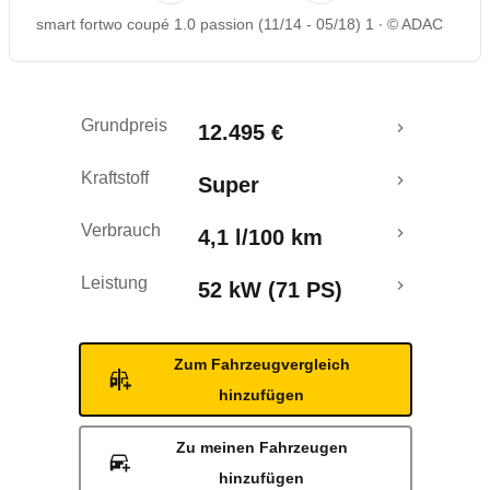
smart fortwo coupé 1.0 passion (11/14 - 05/18) 1
© ADAC
Rückrufe & Mängel
Ecotest
Grundpreis
12.495 €
Crashtest
Kraftstoff
Super
Verbrauch
4,1 l/100 km
Leistung
52 kW (71 PS)
Zum Fahrzeugvergleich
hinzufügen
Zu meinen Fahrzeugen
hinzufügen