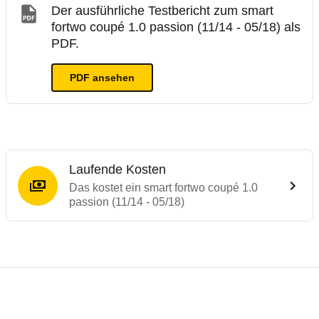
Der ausführliche Testbericht zum smart
fortwo coupé 1.0 passion (11/14 - 05/18) als
PDF.
PDF ansehen
Laufende Kosten
Das kostet ein smart fortwo coupé 1.0
passion (11/14 - 05/18)
Testergebnisse von ähnlichen Autos
Laufende Kosten
Rückrufe & Mängel des smart fortwo
ADAC Ecotest
Crashtest Smart fortwo
Technische Daten des
smart fortwo coupé