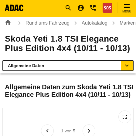
Navigation
Suche
Seiteninhalt
Fußzeile
Nothilfe
MENÜ
Rund ums Fahrzeug
Autokatalog
Marken
Skoda Yeti 1.8 TSI Elegance
Plus Edition 4x4 (10/11 - 10/13)
Allgemeine Daten
Allgemeine Daten
Allgemeine Daten zum
Skoda Yeti 1.8 TSI
Elegance Plus Edition 4x4 (10/11 - 10/13)
Technische Daten
Ähnliche Autotests
Laufende Kosten
1
von
5