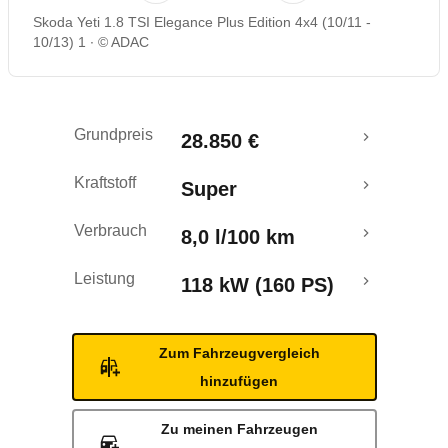
Skoda Yeti 1.8 TSI Elegance Plus Edition 4x4 (10/11 -
Rückrufe & Mängel
10/13) 1
© ADAC
Crashtest
Grundpreis
28.850 €
Kraftstoff
Super
Verbrauch
8,0 l/100 km
Leistung
118 kW (160 PS)
Zum Fahrzeugvergleich
hinzufügen
Zu meinen Fahrzeugen