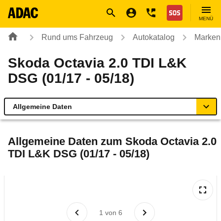
Navigation
Suche
Seiteninhalt
Fußzeile
Nothilfe
MENÜ
Rund ums Fahrzeug
Autokatalog
Marken
Skoda Octavia 2.0 TDI L&K
DSG (01/17 - 05/18)
Allgemeine Daten
Allgemeine Daten
Allgemeine Daten zum
Skoda Octavia 2.0
TDI L&K DSG (01/17 - 05/18)
Technische Daten
Ähnliche Autotests
Laufende Kosten
1
von
6