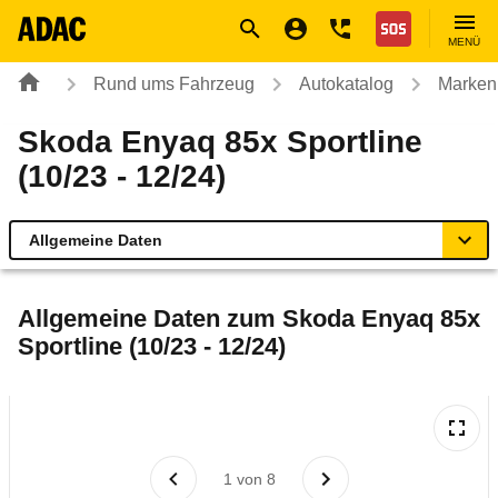
Navigation
Suche
Seiteninhalt
Fußzeile
Nothilfe
MENÜ
Rund ums Fahrzeug
Autokatalog
Marken
Skoda Enyaq 85x Sportline
(10/23 - 12/24)
Allgemeine Daten
Allgemeine Daten
Allgemeine Daten zum
Skoda Enyaq 85x
Sportline (10/23 - 12/24)
Technische Daten
Ähnliche Autotests
Laufende Kosten
1
von
8