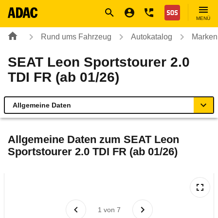
Navigation
Suche
Seiteninhalt
Fußzeile
Nothilfe
MENÜ
Rund ums Fahrzeug
Autokatalog
Marken
SEAT Leon Sportstourer 2.0
TDI FR (ab 01/26)
Allgemeine Daten
Allgemeine Daten
Allgemeine Daten zum
SEAT Leon
Sportstourer 2.0 TDI FR (ab 01/26)
Technische Daten
Ähnliche Autotests
Laufende Kosten
1
von
7