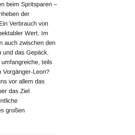
en beim Spritsparen –
Anheben der
Ein Verbrauch von
pektabler Wert. Im
rn auch zwischen den
en und das Gepäck.
umfangreiche, teils
eim Vorgänger-Leon?
uns vor allem das
er das Ziel
ntliche
es großen