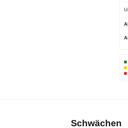
U
A
A
Schwächen