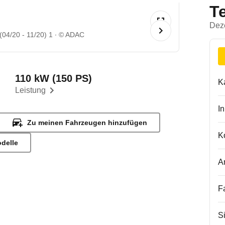
T
Dez
04/20 - 11/20) 1
© ADAC
110 kW (150 PS)
K
Leistung
I
Zu meinen Fahrzeugen hinzufügen
K
odelle
A
F
S