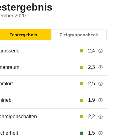
estergebnis
ember 2020
Testergebnis
Zielgruppencheck
arosserie
2,4
nnenraum
2,3
omfort
2,5
ntrieb
1,9
ahreigenschaften
2,2
icherheit
1,5