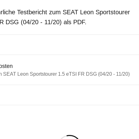
rliche Testbericht zum SEAT Leon Sportstourer
R DSG (04/20 - 11/20) als PDF.
osten
in SEAT Leon Sportstourer 1.5 eTSI FR DSG (04/20 - 11/20)
n Autos
T Leon
Leon Sportstourer 1.5 eTSI F