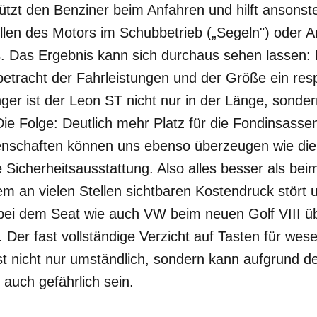
tützt den Benziner beim Anfahren und hilft ansonst
llen des Motors im Schubbetrieb („Segeln") oder 
. Das Ergebnis kann sich durchaus sehen lassen: 
nbetracht der Fahrleistungen und der Größe ein res
ger ist der Leon ST nicht nur in der Länge, sonde
e Folge: Deutlich mehr Platz für die Fondinsass
enschaften können uns ebenso überzeugen wie die 
ge Sicherheitsausstattung. Also alles besser als b
m an vielen Stellen sichtbaren Kostendruck stört 
ei dem Seat wie auch VW beim neuen Golf VIII üb
 Der fast vollständige Verzicht auf Tasten für wese
st nicht nur umständlich, sondern kann aufgrund d
auch gefährlich sein.