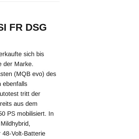
TSI FR DSG
rkaufte sich bis
e der Marke.
asten (MQB evo) des
 ebenfalls
test tritt der
ereits aus dem
 PS mobilisiert. In
Mildhybrid,
 48-Volt-Batterie