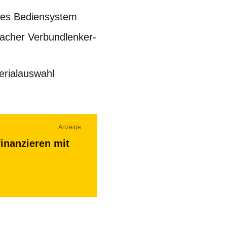
ves Bediensystem
facher Verbundlenker-
erialauswahl
Anzeige
inanzieren mit