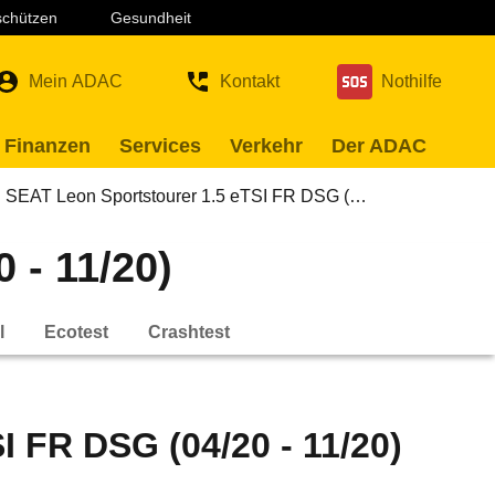
 schützen
Gesundheit
Mein ADAC
Kontakt
Nothilfe
 Finanzen
Services
Verkehr
Der ADAC
SEAT Leon Sportstourer 1.5 eTSI FR DSG (…
 - 11/20)
l
Ecotest
Crashtest
 FR DSG (04/20 - 11/20)