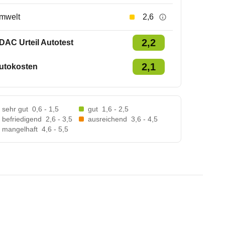
mwelt
2,6
2,2
DAC Urteil Autotest
2,1
utokosten
sehr gut
0,6 - 1,5
gut
1,6 - 2,5
befriedigend
2,6 - 3,5
ausreichend
3,6 - 4,5
mangelhaft
4,6 - 5,5