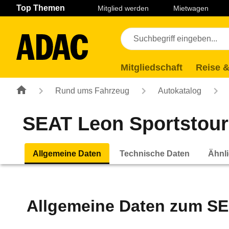
Navigation
Suche
Seiteninhalt
Fußzeile
Top Themen
Mitglied werden
Mietwagen
Mitgliedschaft
Reise &
Rund ums Fahrzeug
Autokatalog
SEAT Leon Sportstoure
Allgemeine Daten
Technische Daten
Ähnli
Allgemeine Daten zum
SE