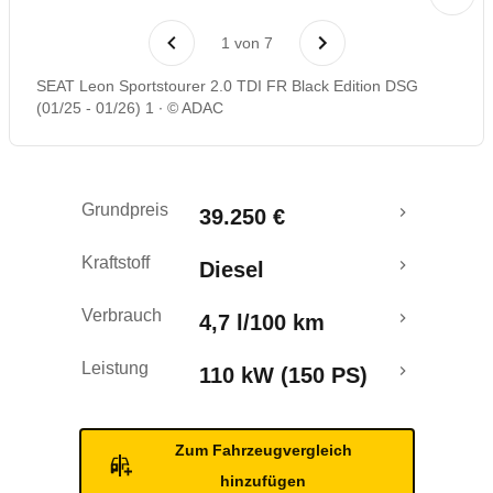
Laufende Kosten
1
von
7
Rückrufe & Mängel
SEAT Leon Sportstourer 2.0 TDI FR Black Edition DSG
(01/25 - 01/26) 1
© ADAC
Crashtest
Grundpreis
39.250 €
Kraftstoff
Diesel
Verbrauch
4,7 l/100 km
Leistung
110 kW (150 PS)
Zum Fahrzeugvergleich
hinzufügen