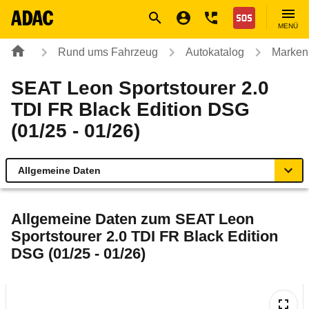
Navigation
Suche
Seiteninhalt
Fußzeile
Nothilfe
MENÜ
Rund ums Fahrzeug
Autokatalog
Marken
SEAT Leon Sportstourer 2.0
TDI FR Black Edition DSG
(01/25 - 01/26)
Allgemeine Daten
Allgemeine Daten
Allgemeine Daten zum
SEAT Leon
Sportstourer 2.0 TDI FR Black Edition
Technische Daten
DSG (01/25 - 01/26)
Ähnliche Autotests