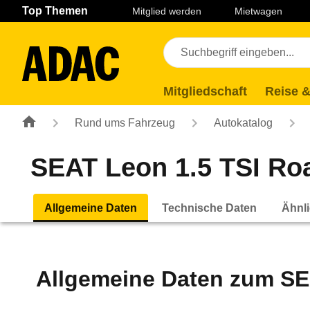
Navigation
Suche
Seiteninhalt
Fußzeile
Top Themen
Mitglied werden
Mietwagen
Mitgliedschaft
Reise &
Rund ums Fahrzeug
Autokatalog
SEAT Leon 1.5 TSI Roa
Allgemeine Daten
Technische Daten
Ähnli
Allgemeine Daten zum
SE