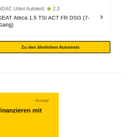
ADAC Urteil Autotest:
2.3
SEAT
Ateca 1.5 TSI ACT FR DSG (7-
Gang)
Zu den ähnlichen Autotests
Anzeige
inanzieren mit