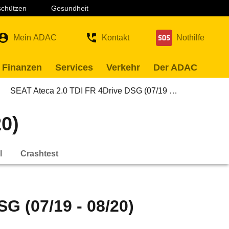
 schützen
Gesundheit
Mein ADAC
Kontakt
Nothilfe
 Finanzen
Services
Verkehr
Der ADAC
SEAT Ateca 2.0 TDI FR 4Drive DSG (07/19 …
0)
l
Crashtest
G (07/19 - 08/20)