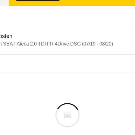
osten
in SEAT Ateca 2.0 TDI FR 4Drive DSG (07/19 - 08/20)
n Autos
 Ateca
Ateca 2.0 TDI FR 4Drive DSG 
s derselben Baureihengeneration wie das ausgewähl
uf allen Sitzplätzen. Das Verletzungsrisiko für alle
m