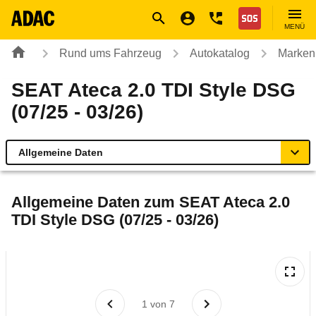
Navigation
Suche
Seiteninhalt
Fußzeile
Nothilfe
MENÜ
Rund ums Fahrzeug
Autokatalog
Marken
SEAT Ateca 2.0 TDI Style DSG
(07/25 - 03/26)
Allgemeine Daten
Allgemeine Daten
Allgemeine Daten zum
SEAT Ateca 2.0
TDI Style DSG (07/25 - 03/26)
Technische Daten
Ähnliche Autotests
Laufende Kosten
1
von
7