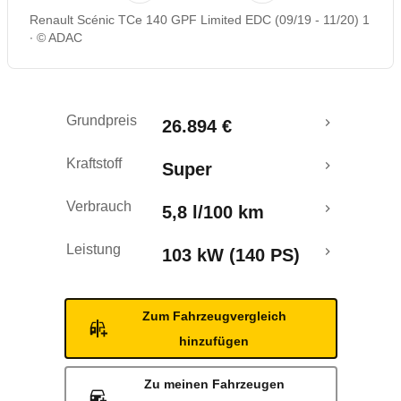
Renault Scénic TCe 140 GPF Limited EDC (09/19 - 11/20) 1
Rückrufe & Mängel
© ADAC
Crashtest
Grundpreis
26.894 €
Kraftstoff
Super
Verbrauch
5,8 l/100 km
Leistung
103 kW (140 PS)
Zum Fahrzeugvergleich
hinzufügen
Zu meinen Fahrzeugen