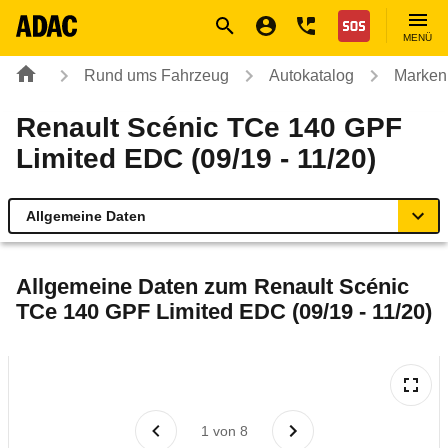
Navigation
Suche
Seiteninhalt
Fußzeile
Nothilfe
MENÜ
Rund ums Fahrzeug
Autokatalog
Marken
Renault Scénic TCe 140 GPF
Limited EDC (09/19 - 11/20)
Allgemeine Daten
Allgemeine Daten
Allgemeine Daten zum
Renault Scénic
TCe 140 GPF Limited EDC (09/19 - 11/20)
Technische Daten
Ähnliche Autotests
Laufende Kosten
1
von
8