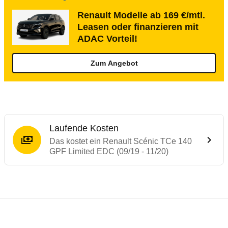
Renault Modelle ab 169 €/mtl.
Leasen oder finanzieren mit
ADAC Vorteil!
Zum Angebot
Laufende Kosten
Das kostet ein Renault Scénic TCe 140
GPF Limited EDC (09/19 - 11/20)
Testergebnisse von ähnlichen Autos
Laufende Kosten
Rückrufe & Mängel des Renault Scénic
Crashtest Renault Scenic
Technische Daten des
Renault Scénic TCe