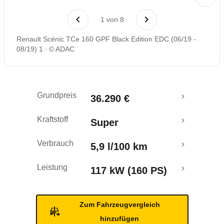
Laufende Kosten
1
von
8
Rückrufe & Mängel
Renault Scénic TCe 160 GPF Black Edition EDC (06/19 -
08/19) 1
© ADAC
Crashtest
Grundpreis
36.290 €
Kraftstoff
Super
Verbrauch
5,9 l/100 km
Leistung
117 kW (160 PS)
Zum Fahrzeugvergleich
hinzufügen