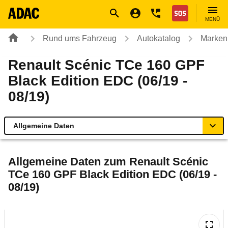
Navigation
Suche
Seiteninhalt
Fußzeile
Nothilfe
MENÜ
Rund ums Fahrzeug
Autokatalog
Marken
Renault Scénic TCe 160 GPF
Black Edition EDC (06/19 -
08/19)
Allgemeine Daten
Allgemeine Daten
Allgemeine Daten zum
Renault Scénic
TCe 160 GPF Black Edition EDC (06/19 -
Technische Daten
08/19)
Ähnliche Autotests