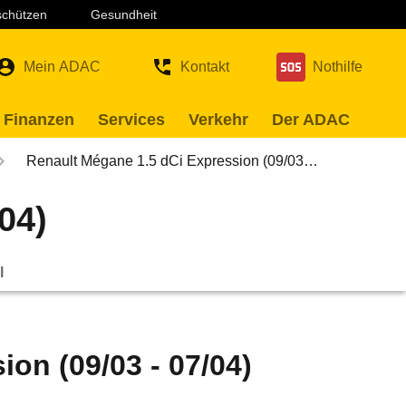
 schützen
Gesundheit
Mein ADAC
Kontakt
Nothilfe
 Finanzen
Services
Verkehr
Der ADAC
Renault Mégane 1.5 dCi Expression (09/03…
04)
l
on (09/03 - 07/04)