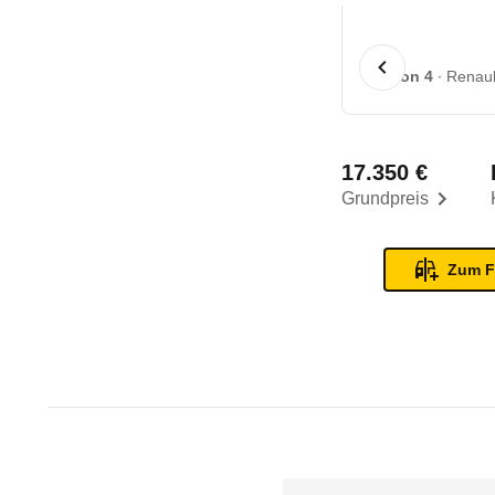
1 von 4
Renaul
17.350 €
Grundpreis
Zum F