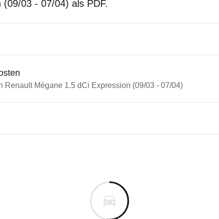
 (09/03 - 07/04) als PDF.
osten
in Renault Mégane 1.5 dCi Expression (09/03 - 07/04)
n Autos
ult Mégane
lt Mégane 1.5 dCi Expression
s derselben Baureihengeneration wie das ausgewähl