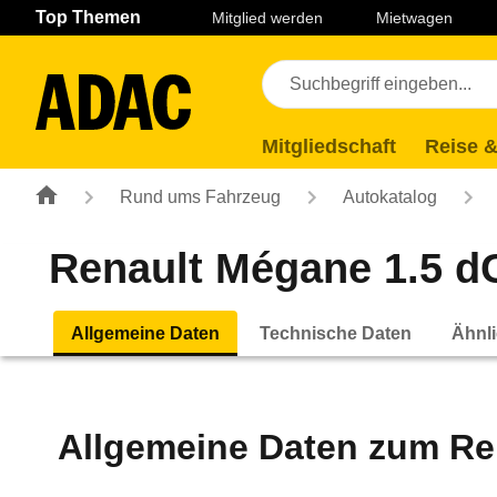
Navigation
Suche
Seiteninhalt
Fußzeile
Top Themen
Mitglied werden
Mietwagen
Mitgliedschaft
Reise &
Rund ums Fahrzeug
Autokatalog
Renault Mégane 1.5 dC
Allgemeine Daten
Technische Daten
Ähnli
Allgemeine Daten zum
Re