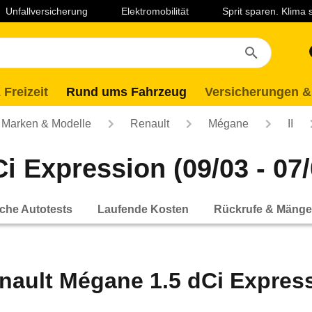
Unfallversicherung
Elektromobilität
Sprit sparen. Klima
 Freizeit
Rund ums Fahrzeug
Versicherungen &
Marken & Modelle
Renault
Mégane
II
i Expression (09/03 - 07/
che Autotests
Laufende Kosten
Rückrufe & Mänge
nault Mégane 1.5 dCi Expressi