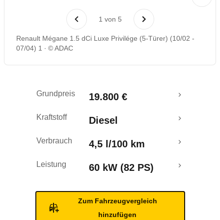
Laufende Kosten
1
von
5
Rückrufe & Mängel
Renault Mégane 1.5 dCi Luxe Privilége (5-Türer) (10/02 -
07/04) 1
© ADAC
Grundpreis
19.800 €
Kraftstoff
Diesel
Verbrauch
4,5 l/100 km
Leistung
60 kW (82 PS)
Zum Fahrzeugvergleich
hinzufügen