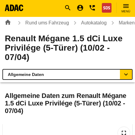
Navigation
Suche
Seiteninhalt
Fußzeile
Nothilfe
MENÜ
Rund ums Fahrzeug
Autokatalog
Marken
Renault Mégane 1.5 dCi Luxe
Privilége (5-Türer) (10/02 -
07/04)
Allgemeine Daten
Allgemeine Daten
Allgemeine Daten zum
Renault Mégane
1.5 dCi Luxe Privilége (5-Türer) (10/02 -
Technische Daten
07/04)
Ähnliche Autotests