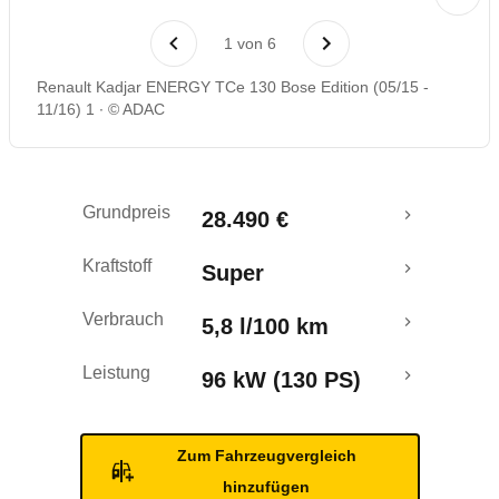
Laufende Kosten
1
von
6
Rückrufe & Mängel
Renault Kadjar ENERGY TCe 130 Bose Edition (05/15 -
11/16) 1
© ADAC
Ecotest
Crashtest
Grundpreis
28.490 €
Kraftstoff
Super
Verbrauch
5,8 l/100 km
Leistung
96 kW (130 PS)
Zum Fahrzeugvergleich
hinzufügen