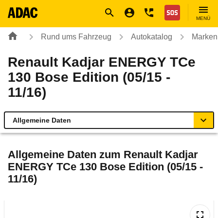
Navigation
Suche
Seiteninhalt
Fußzeile
Nothilfe
MENÜ
Rund ums Fahrzeug
Autokatalog
Marken
Renault Kadjar ENERGY TCe
130 Bose Edition (05/15 -
11/16)
Allgemeine Daten
Allgemeine Daten
Allgemeine Daten zum
Renault Kadjar
ENERGY TCe 130 Bose Edition (05/15 -
Technische Daten
11/16)
Ähnliche Autotests