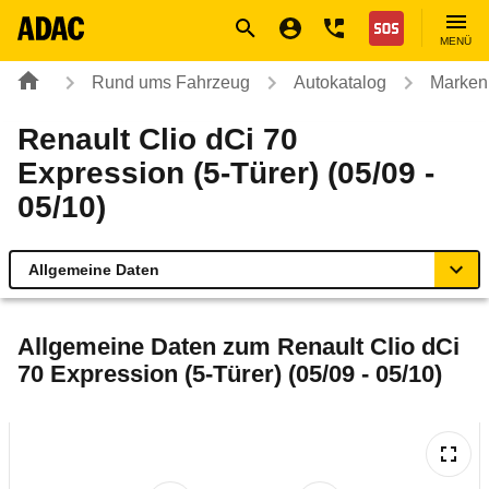
Navigation
Suche
Seiteninhalt
Fußzeile
Nothilfe
MENÜ
Rund ums Fahrzeug
Autokatalog
Marken
Renault Clio dCi 70
Expression (5-Türer) (05/09 -
05/10)
Allgemeine Daten
Allgemeine Daten
Allgemeine Daten zum
Renault Clio dCi
70 Expression (5-Türer) (05/09 - 05/10)
Technische Daten
Ähnliche Autotests