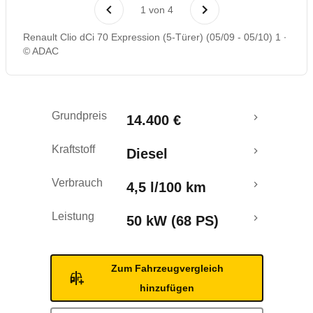
Laufende Kosten
1
von
4
Renault Clio dCi 70 Expression (5-Türer) (05/09 - 05/10) 1
Rückrufe & Mängel
© ADAC
Grundpreis
14.400 €
Kraftstoff
Diesel
Verbrauch
4,5 l/100 km
Leistung
50 kW (68 PS)
Zum Fahrzeugvergleich
hinzufügen