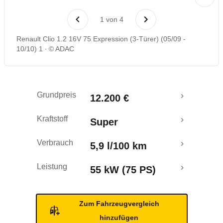
Laufende Kosten
1
von
4
Rückrufe & Mängel
Renault Clio 1.2 16V 75 Expression (3-Türer) (05/09 -
10/10) 1
© ADAC
Grundpreis
12.200 €
Kraftstoff
Super
Verbrauch
5,9 l/100 km
Leistung
55 kW (75 PS)
Zum Fahrzeugvergleich
hinzufügen