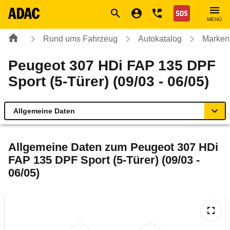
Navigation
Suche
Seiteninhalt
Fußzeile
Nothilfe
MENÜ
Rund ums Fahrzeug
Autokatalog
Marken
Peugeot 307 HDi FAP 135 DPF
Sport (5-Türer) (09/03 - 06/05)
Allgemeine Daten
Allgemeine Daten
Allgemeine Daten zum
Peugeot 307 HDi
FAP 135 DPF Sport (5-Türer) (09/03 -
Technische Daten
06/05)
Ähnliche Autotests
Laufende Kosten