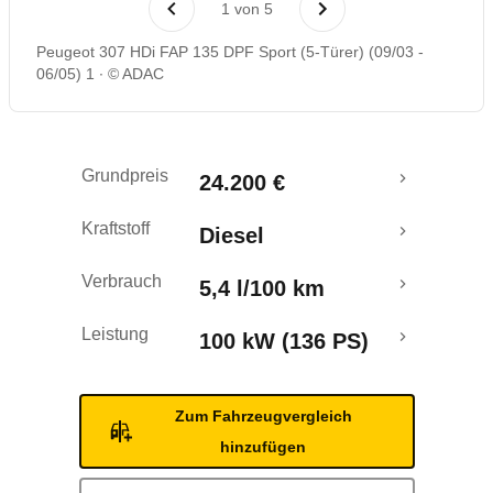
1
von
5
Rückrufe & Mängel
Peugeot 307 HDi FAP 135 DPF Sport (5-Türer) (09/03 -
06/05) 1
© ADAC
Grundpreis
24.200 €
Kraftstoff
Diesel
Verbrauch
5,4 l/100 km
Leistung
100 kW (136 PS)
Zum Fahrzeugvergleich
hinzufügen