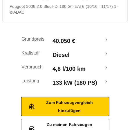
Peugeot 3008 2.0 BlueHDi 180 GT EAT6 (10/16 - 11/17) 1
Rückrufe & Mängel
© ADAC
Crashtest
Grundpreis
40.050 €
Kraftstoff
Diesel
Verbrauch
4,8 l/100 km
Leistung
133 kW (180 PS)
Zum Fahrzeugvergleich
hinzufügen
Zu meinen Fahrzeugen