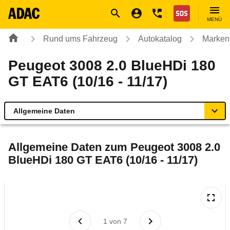
Navigation
Suche
Seiteninhalt
Fußzeile
Nothilfe
MENÜ
Rund ums Fahrzeug
Autokatalog
Marken
Peugeot 3008 2.0 BlueHDi 180
GT EAT6 (10/16 - 11/17)
Allgemeine Daten
Allgemeine Daten
Allgemeine Daten zum
Peugeot 3008 2.0
BlueHDi 180 GT EAT6 (10/16 - 11/17)
Technische Daten
Ähnliche Autotests
Laufende Kosten
1
von
7