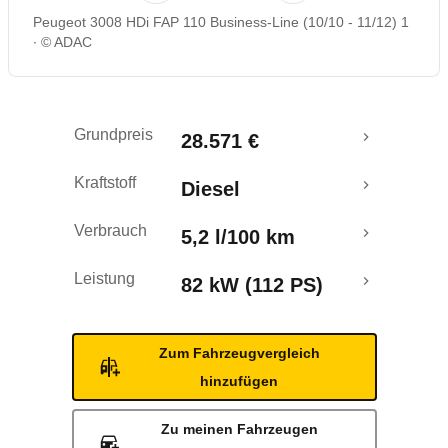
Peugeot 3008 HDi FAP 110 Business-Line (10/10 - 11/12) 1
Rückrufe & Mängel
© ADAC
Crashtest
Grundpreis
28.571 €
Kraftstoff
Diesel
Verbrauch
5,2 l/100 km
Leistung
82 kW (112 PS)
Zum Fahrzeugvergleich
hinzufügen
Zu meinen Fahrzeugen