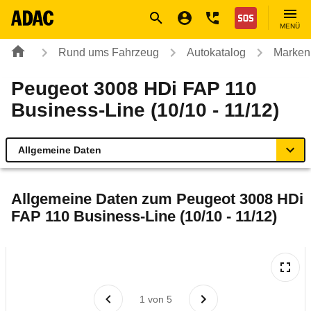
Navigation
Suche
Seiteninhalt
Fußzeile
Nothilfe
MENÜ
Rund ums Fahrzeug
Autokatalog
Marken
Peugeot 3008 HDi FAP 110
Business-Line (10/10 - 11/12)
Allgemeine Daten
Allgemeine Daten
Allgemeine Daten zum
Peugeot 3008 HDi
FAP 110 Business-Line (10/10 - 11/12)
Technische Daten
Ähnliche Autotests
Laufende Kosten
1
von
5