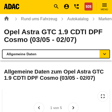
Navigation
Suche
Seiteninhalt
Fußzeile
Nothilfe
MENÜ
Rund ums Fahrzeug
Autokatalog
Marken
Opel Astra GTC 1.9 CDTI DPF
Cosmo (03/05 - 02/07)
Allgemeine Daten
Allgemeine Daten
Allgemeine Daten zum
Opel Astra GTC
1.9 CDTI DPF Cosmo (03/05 - 02/07)
Technische Daten
Ähnliche Autotests
Laufende Kosten
1
von
5