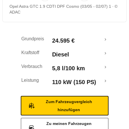
Opel Astra GTC 1.9 CDTI DPF Cosmo (03/05 - 02/07) 1
©
Rückrufe & Mängel
ADAC
Ecotest
Grundpreis
24.595 €
Kraftstoff
Diesel
Verbrauch
5,8 l/100 km
Leistung
110 kW (150 PS)
Zum Fahrzeugvergleich
hinzufügen
Zu meinen Fahrzeugen