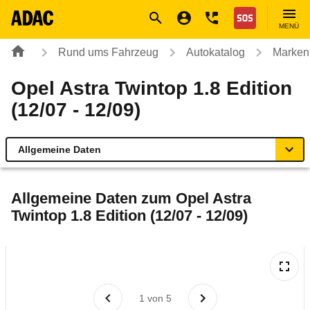
Navigation
Suche
Seiteninhalt
Fußzeile
Nothilfe
MENÜ
Rund ums Fahrzeug
Autokatalog
Marken
Opel Astra Twintop 1.8 Edition
(12/07 - 12/09)
Allgemeine Daten
Allgemeine Daten
Allgemeine Daten zum
Opel Astra
Twintop 1.8 Edition (12/07 - 12/09)
Technische Daten
Ähnliche Autotests
Laufende Kosten
1
von
5