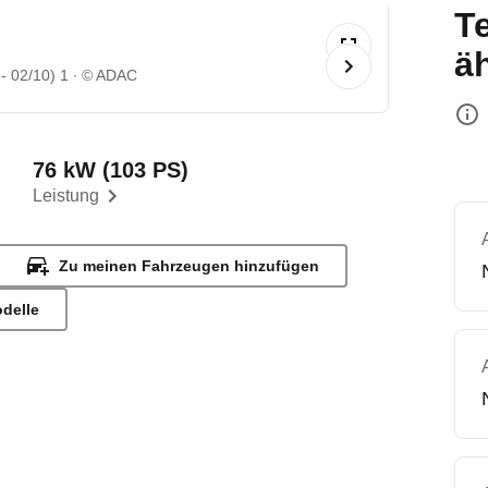
T
ä
- 02/10) 1
© ADAC
76 kW (103 PS)
Leistung
Zu meinen Fahrzeugen hinzufügen
odelle