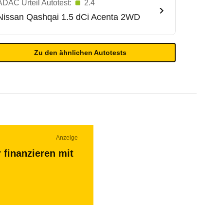
ADAC Urteil Autotest:
2.4
Nissan
Qashqai 1.5 dCi Acenta 2WD
Zu den ähnlichen Autotests
Anzeige
 finanzieren mit