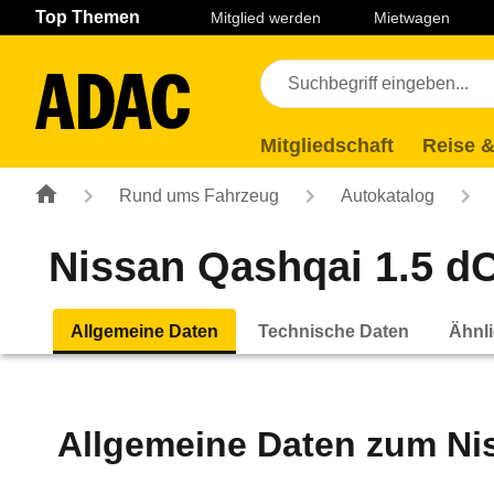
Navigation
Suche
Seiteninhalt
Fußzeile
Top Themen
Mitglied werden
Mietwagen
Mitgliedschaft
Reise &
Rund ums Fahrzeug
Autokatalog
Nissan Qashqai 1.5 dC
Allgemeine Daten
Technische Daten
Ähnli
Allgemeine Daten zum
Ni