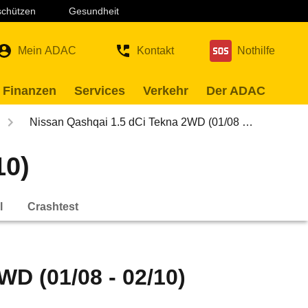
 schützen
Gesundheit
Mein ADAC
Kontakt
Nothilfe
 Finanzen
Services
Verkehr
Der ADAC
Nissan Qashqai 1.5 dCi Tekna 2WD (01/08 …
10)
l
Crashtest
WD (01/08 - 02/10)