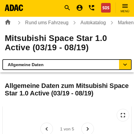
Navigation
Suche
Seiteninhalt
Fußzeile
Nothilfe
MENÜ
Rund ums Fahrzeug
Autokatalog
Marken
Mitsubishi Space Star 1.0
Active (03/19 - 08/19)
Allgemeine Daten
Allgemeine Daten
Allgemeine Daten zum
Mitsubishi Space
Star 1.0 Active (03/19 - 08/19)
Technische Daten
Ähnliche Autotests
Laufende Kosten
1
von
5