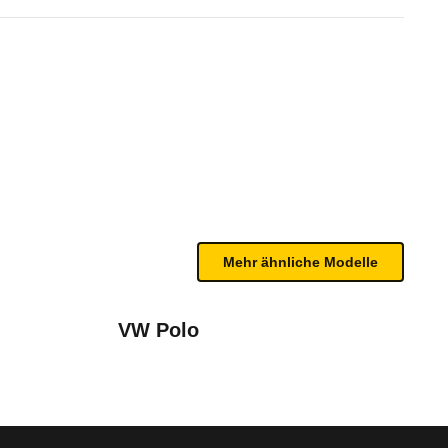
iebe (DKG) (ab 03/24)
te Fahrzeug.
r alle Fahrzeuge ab VIN WMW#########81635 verfügb
bleme mit Ihrem Fahrzeug haben. Ihre Meldungen w
ab 2024)
Mehr ähnliche Modelle
VW Polo
im Sportgetriebe (DKG)