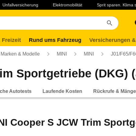
Unfallversicherung
Elektromobilität
Sprit sparen. Klima
 Freizeit
Rund ums Fahrzeug
Versicherungen &
Marken & Modelle
MINI
MINI
J01/F65/F6
m Sportgetriebe (DKG) (
che Autotests
Laufende Kosten
Rückrufe & Mänge
NI Cooper S JCW Trim Sportge