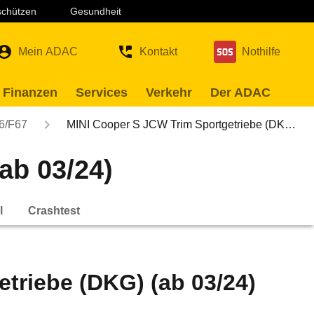
 schützen
Gesundheit
Mein ADAC
Kontakt
Nothilfe
 Finanzen
Services
Verkehr
Der ADAC
6/F67
MINI Cooper S JCW Trim Sportgetriebe (DK…
ab 03/24)
l
Crashtest
triebe (DKG) (ab 03/24)