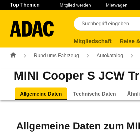
Navigation
Suche
Seiteninhalt
Fußzeile
Top Themen
Mitglied werden
Mietwagen
Mitgliedschaft
Reise &
Rund ums Fahrzeug
Autokatalog
MINI Cooper S JCW Tri
Allgemeine Daten
Technische Daten
Ähnli
Allgemeine Daten zum
MI