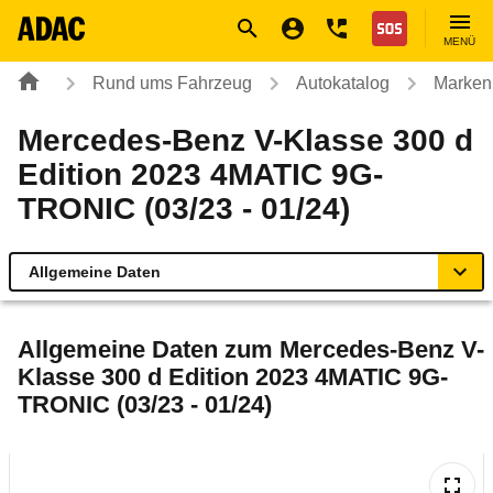
Navigation
Suche
Seiteninhalt
Fußzeile
Nothilfe
MENÜ
Rund ums Fahrzeug
Autokatalog
Marken
Mercedes-Benz V-Klasse 300 d
Edition 2023 4MATIC 9G-
TRONIC (03/23 - 01/24)
Allgemeine Daten
Allgemeine Daten
Allgemeine Daten zum
Mercedes-Benz V-
Klasse 300 d Edition 2023 4MATIC 9G-
Technische Daten
TRONIC (03/23 - 01/24)
Ähnliche Autotests