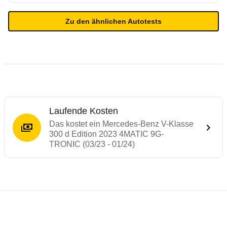
Zu den ähnlichen Autotests
Laufende Kosten
Das kostet ein Mercedes-Benz V-Klasse
300 d Edition 2023 4MATIC 9G-
TRONIC (03/23 - 01/24)
Testergebnisse von ähnlichen Autos
Laufende Kosten
Rückrufe & Mängel des Mercedes-Benz V-
Technische Daten des
Mercedes-Benz V-K