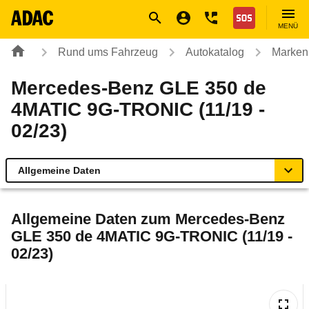
Navigation
Suche
Seiteninhalt
Fußzeile
Nothilfe
MENÜ
Rund ums Fahrzeug
Autokatalog
Marken
Mercedes-Benz GLE 350 de
4MATIC 9G-TRONIC (11/19 -
02/23)
Allgemeine Daten
Allgemeine Daten
Allgemeine Daten zum
Mercedes-Benz
GLE 350 de 4MATIC 9G-TRONIC (11/19 -
Technische Daten
02/23)
Ähnliche Autotests