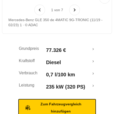
Laufende Kosten
1
von
7
Rückrufe & Mängel
Mercedes-Benz GLE 350 de 4MATIC 9G-TRONIC (11/19 -
02/23) 1
© ADAC
Ecotest
Reichweitenrechner
Grundpreis
77.326 €
Crashtest
Kraftstoff
Diesel
Verbrauch
0,7 l/100 km
Leistung
235 kW (320 PS)
Zum Fahrzeugvergleich
hinzufügen