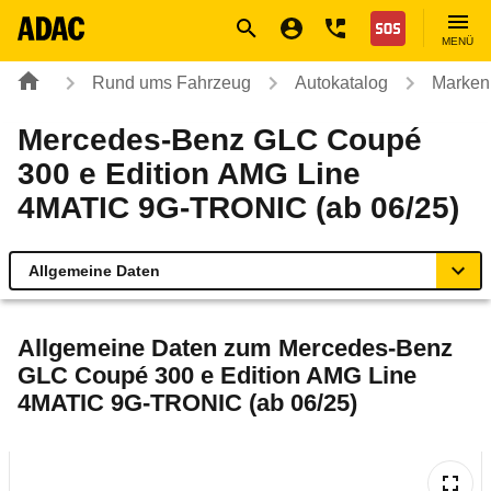
Navigation
Suche
Seiteninhalt
Fußzeile
Nothilfe
MENÜ
Rund ums Fahrzeug
Autokatalog
Marken
Mercedes-Benz GLC Coupé
300 e Edition AMG Line
4MATIC 9G-TRONIC (ab 06/25)
Allgemeine Daten
Allgemeine Daten
Allgemeine Daten zum
Mercedes-Benz
GLC Coupé 300 e Edition AMG Line
Technische Daten
4MATIC 9G-TRONIC (ab 06/25)
Ähnliche Autotests