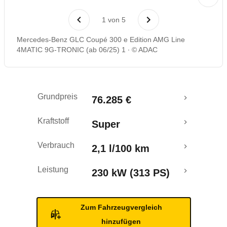
Laufende Kosten
1
von
5
Rückrufe & Mängel
Mercedes-Benz GLC Coupé 300 e Edition AMG Line
4MATIC 9G-TRONIC (ab 06/25) 1
© ADAC
Reichweitenrechner
Grundpreis
76.285 €
Kraftstoff
Super
Verbrauch
2,1 l/100 km
Leistung
230 kW (313 PS)
Zum Fahrzeugvergleich
hinzufügen