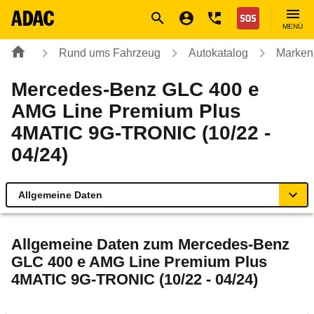
Navigation
Suche
Seiteninhalt
Fußzeile
Nothilfe
MENÜ
Rund ums Fahrzeug
Autokatalog
Marken
Mercedes-Benz GLC 400 e
AMG Line Premium Plus
4MATIC 9G-TRONIC (10/22 -
04/24)
Allgemeine Daten
Allgemeine Daten
Allgemeine Daten zum
Mercedes-Benz
GLC 400 e AMG Line Premium Plus
Technische Daten
4MATIC 9G-TRONIC (10/22 - 04/24)
Ähnliche Autotests