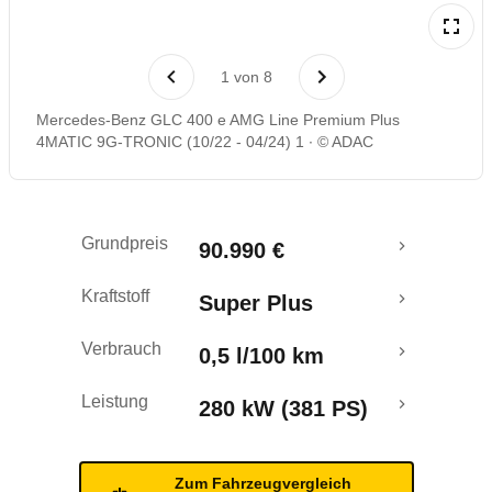
Laufende Kosten
1
von
8
Rückrufe & Mängel
Mercedes-Benz GLC 400 e AMG Line Premium Plus
4MATIC 9G-TRONIC (10/22 - 04/24) 1
© ADAC
Reichweitenrechner
Crashtest
Grundpreis
90.990 €
Kraftstoff
Super Plus
Verbrauch
0,5 l/100 km
Leistung
280 kW (381 PS)
Zum Fahrzeugvergleich