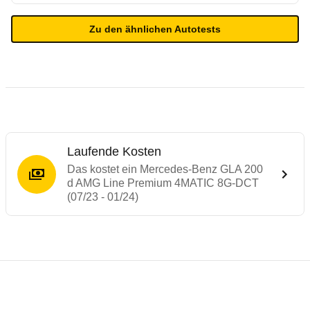
Zu den ähnlichen Autotests
Laufende Kosten
Das kostet ein Mercedes-Benz GLA 200
d AMG Line Premium 4MATIC 8G-DCT
(07/23 - 01/24)
Testergebnisse von ähnlichen Autos
Laufende Kosten
Rückrufe & Mängel des Mercedes-Benz G
Technische Daten des
Mercedes-Benz GLA