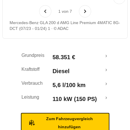
Laufende Kosten
1
von
7
Rückrufe & Mängel
Mercedes-Benz GLA 200 d AMG Line Premium 4MATIC 8G-
DCT (07/23 - 01/24) 1
© ADAC
Grundpreis
58.351 €
Kraftstoff
Diesel
Verbrauch
5,6 l/100 km
Leistung
110 kW (150 PS)
Zum Fahrzeugvergleich
hinzufügen