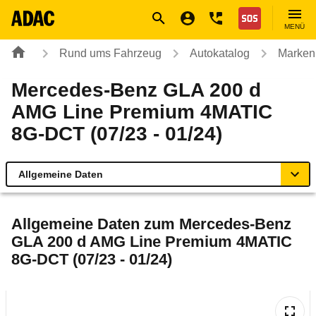
Navigation
Suche
Seiteninhalt
Fußzeile
Nothilfe
MENÜ
Rund ums Fahrzeug
Autokatalog
Marken
Mercedes-Benz GLA 200 d
AMG Line Premium 4MATIC
8G-DCT (07/23 - 01/24)
Allgemeine Daten
Allgemeine Daten
Allgemeine Daten zum
Mercedes-Benz
GLA 200 d AMG Line Premium 4MATIC
Technische Daten
8G-DCT (07/23 - 01/24)
Ähnliche Autotests