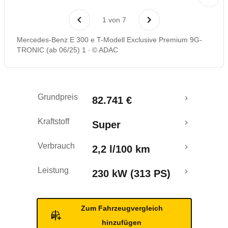
Laufende Kosten
1
von
7
Rückrufe & Mängel
Mercedes-Benz E 300 e T-Modell Exclusive Premium 9G-
TRONIC (ab 06/25) 1
© ADAC
Reichweitenrechner
Crashtest
Grundpreis
82.741 €
Kraftstoff
Super
Verbrauch
2,2 l/100 km
Leistung
230 kW (313 PS)
Zum Fahrzeugvergleich
hinzufügen