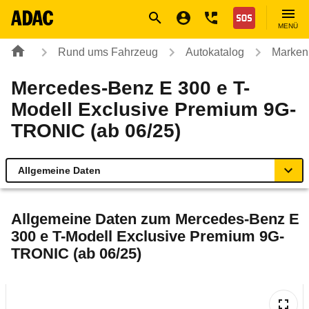
Navigation
Suche
Seiteninhalt
Fußzeile
Nothilfe
MENÜ
Rund ums Fahrzeug
Autokatalog
Marken
Mercedes-Benz E 300 e T-
Modell Exclusive Premium 9G-
TRONIC (ab 06/25)
Allgemeine Daten
Allgemeine Daten
Allgemeine Daten zum
Mercedes-Benz E
300 e T-Modell Exclusive Premium 9G-
Technische Daten
TRONIC (ab 06/25)
Ähnliche Autotests