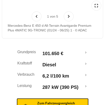
Laufende Kosten
1
von
5
Rückrufe & Mängel
Mercedes-Benz E 450 d All-Terrain Avantgarde Premium
Plus 4MATIC 9G-TRONIC (01/24 - 06/25) 1
© ADAC
Crashtest
Grundpreis
101.650 €
Kraftstoff
Diesel
Verbrauch
6,2 l/100 km
Leistung
287 kW (390 PS)
Zum Fahrzeugvergleich