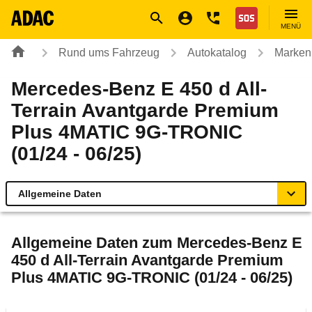
Navigation
Suche
Seiteninhalt
Fußzeile
Nothilfe
MENÜ
Rund ums Fahrzeug
Autokatalog
Marken
Mercedes-Benz E 450 d All-
Terrain Avantgarde Premium
Plus 4MATIC 9G-TRONIC
(01/24 - 06/25)
Allgemeine Daten
Allgemeine Daten
Allgemeine Daten zum
Mercedes-Benz E
450 d All-Terrain Avantgarde Premium
Technische Daten
Plus 4MATIC 9G-TRONIC (01/24 - 06/25)
Ähnliche Autotests