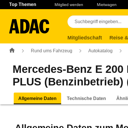
Navigation
Suche
Seiteninhalt
Fußzeile
Top Themen
Mitglied werden
Mietwagen
Mitgliedschaft
Reise &
Rund ums Fahrzeug
Autokatalog
Mercedes-Benz E 200 
PLUS (Benzinbetrieb) (
Allgemeine Daten
Technische Daten
Ähnli
Allgemeine Daten zum
Me