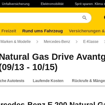
Unfallversicherung
Elektromobilität
Sprit sparen. Klima
 Freizeit
Rund ums Fahrzeug
Versicherungen &
Marken & Modelle
Mercedes-Benz
E-Klasse
Natural Gas Drive Avan
09/13 - 10/15)
che Autotests
Laufende Kosten
Rückrufe & Mänge
rcedes-Benz E 200 Natural G