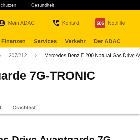
 schützen
Gesundheit
Mein ADAC
Kontakt
Nothilfe
 Finanzen
Services
Verkehr
Der ADAC
207/212
Mercedes-Benz E 200 Natural Gas Drive 
tgarde 7G-TRONIC
l
Crashtest
as Drive Avantgarde 7G-