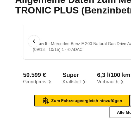
TRONIC PLUS (Benzinbetri
1 von 5
Mercedes-Benz E 200 Natural Gas Drive 
(09/13 - 10/15) 1
© ADAC
50.599 €
Super
6,3 l/100 km
Grundpreis
Kraftstoff
Verbrauch
Zum Fahrzeugvergleich hinzufügen
Alle M