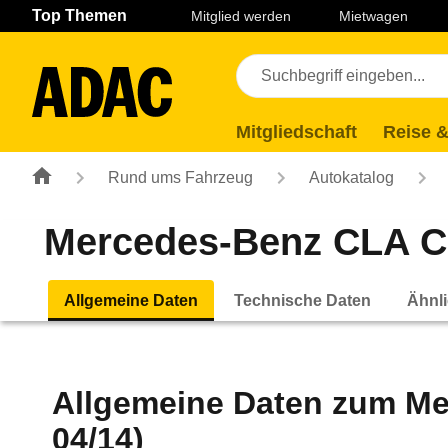
Navigation
Suche
Seiteninhalt
Fußzeile
Top Themen
Mitglied werden
Mietwagen
Mitgliedschaft
Reise &
Rund ums Fahrzeug
Autokatalog
Mercedes-Benz CLA Cou
Allgemeine Daten
Technische Daten
Ähnli
Allgemeine Daten zum
Me
04/14)