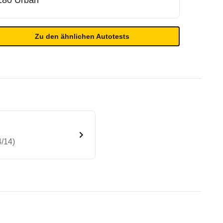
180 Urban
Zu den ähnlichen Autotests
/14)