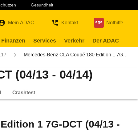
 schützen
Gesundheit
Mein ADAC
Kontakt
Nothilfe
 Finanzen
Services
Verkehr
Der ADAC
117
Mercedes-Benz CLA Coupé 180 Edition 1 7G…
 (04/13 - 04/14)
l
Crashtest
dition 1 7G-DCT (04/13 -