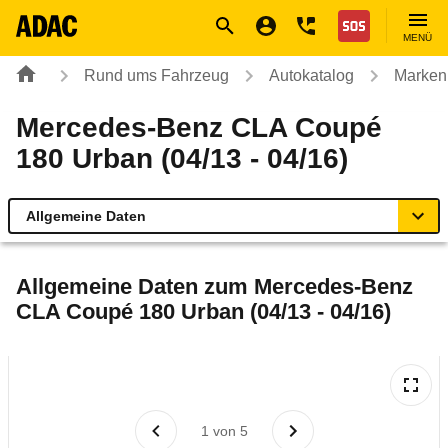
Navigation
Suche
Seiteninhalt
Fußzeile
Nothilfe
MENÜ
Rund ums Fahrzeug
Autokatalog
Marken
Mercedes-Benz CLA Coupé
180 Urban (04/13 - 04/16)
Allgemeine Daten
Allgemeine Daten
Allgemeine Daten zum
Mercedes-Benz
CLA Coupé 180 Urban (04/13 - 04/16)
Technische Daten
Ähnliche Autotests
Laufende Kosten
1
von
5