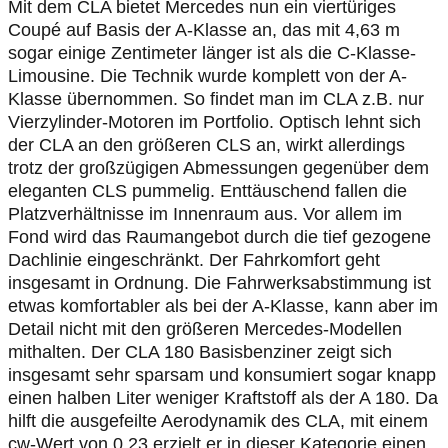
Mit dem CLA bietet Mercedes nun ein viertüriges
Coupé auf Basis der A-Klasse an, das mit 4,63 m
sogar einige Zentimeter länger ist als die C-Klasse-
Limousine. Die Technik wurde komplett von der A-
Klasse übernommen. So findet man im CLA z.B. nur
Vierzylinder-Motoren im Portfolio. Optisch lehnt sich
der CLA an den größeren CLS an, wirkt allerdings
trotz der großzügigen Abmessungen gegenüber dem
eleganten CLS pummelig. Enttäuschend fallen die
Platzverhältnisse im Innenraum aus. Vor allem im
Fond wird das Raumangebot durch die tief gezogene
Dachlinie eingeschränkt. Der Fahrkomfort geht
insgesamt in Ordnung. Die Fahrwerksabstimmung ist
etwas komfortabler als bei der A-Klasse, kann aber im
Detail nicht mit den größeren Mercedes-Modellen
mithalten. Der CLA 180 Basisbenziner zeigt sich
insgesamt sehr sparsam und konsumiert sogar knapp
einen halben Liter weniger Kraftstoff als der A 180. Da
hilft die ausgefeilte Aerodynamik des CLA, mit einem
cw-Wert von 0,23 erzielt er in dieser Kategorie einen