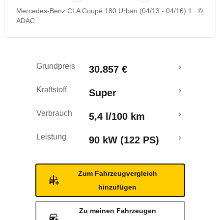
Mercedes-Benz CLA Coupé 180 Urban (04/13 - 04/16) 1
©
Rückrufe & Mängel
ADAC
Ecotest
Grundpreis
30.857 €
Crashtest
Kraftstoff
Super
Verbrauch
5,4 l/100 km
Leistung
90 kW (122 PS)
Zum Fahrzeugvergleich
hinzufügen
Zu meinen Fahrzeugen