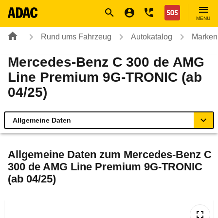
Navigation
Suche
Seiteninhalt
Fußzeile
Nothilfe
MENÜ
Rund ums Fahrzeug
Autokatalog
Marken
Mercedes-Benz C 300 de AMG
Line Premium 9G-TRONIC (ab
04/25)
Allgemeine Daten
Allgemeine Daten
Allgemeine Daten zum
Mercedes-Benz C
300 de AMG Line Premium 9G-TRONIC
Technische Daten
(ab 04/25)
Ähnliche Autotests