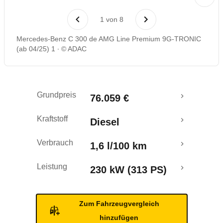
Laufende Kosten
1
von
8
Rückrufe & Mängel
Mercedes-Benz C 300 de AMG Line Premium 9G-TRONIC
(ab 04/25) 1
© ADAC
Reichweitenrechner
Crashtest
Grundpreis
76.059 €
Kraftstoff
Diesel
Verbrauch
1,6 l/100 km
Leistung
230 kW (313 PS)
Zum Fahrzeugvergleich
hinzufügen