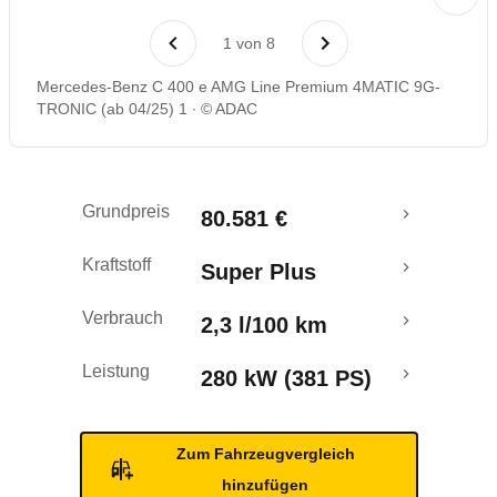
Laufende Kosten
1
von
8
Rückrufe & Mängel
Mercedes-Benz C 400 e AMG Line Premium 4MATIC 9G-
TRONIC (ab 04/25) 1
© ADAC
Reichweitenrechner
Crashtest
Grundpreis
80.581 €
Kraftstoff
Super Plus
Verbrauch
2,3 l/100 km
Leistung
280 kW (381 PS)
Zum Fahrzeugvergleich
hinzufügen