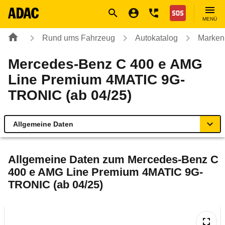
Navigation
Suche
Seiteninhalt
Fußzeile
Nothilfe
MENÜ
Rund ums Fahrzeug
Autokatalog
Marken
Mercedes-Benz C 400 e AMG
Line Premium 4MATIC 9G-
TRONIC (ab 04/25)
Allgemeine Daten
Allgemeine Daten
Allgemeine Daten zum
Mercedes-Benz C
400 e AMG Line Premium 4MATIC 9G-
Technische Daten
TRONIC (ab 04/25)
Ähnliche Autotests